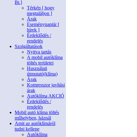
Bt.]
Térkép [ hogy
megtaláljon ]
Árak
Eseménynaptár [
hírek ]
Érdeklődés /
rendelés
Szolgáltatások
Nyitva tartás
A mobil autóklíma
töltés területei
Használati
útmutató(klíma)
Árak
Komresszor javítási
árak
Autóklíma AKCIÓ
Érdeklődés /
rendelés
Mobil autó klíma töltés
műhelyben, háznál
Amit az autóklímáról
tudni kellene
Autóklíma