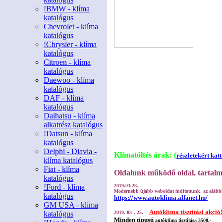
!BMW - klíma
katalógus
Chevrolet - klíma
katalógus
!Chrysler - klíma
katalógus
Citroen - klíma
katalógus
Daewoo - klíma
katalógus
DAF - klíma
katalógus
Daihatsu - klíma
alkatrész katalógus
!Datsun - klíma
katalógus
Delphi - Diavia -
Klímatöltés árak: (
részletekért katt
klíma katalógus
Fiat - klíma
Oldalunk működő oldal, tartalma
katalógus
!Ford - klíma
2019.03.28.
Modernebb újabb weboldat indítottunk, az alább
katalógus
https://www.autoklima.alfanet.hu/
GM USA - klíma
Autóklíma tisztítási akció
katalógus
2019. 03
. 25.
Minden típusú
autóklíma tisztítása 3500.-