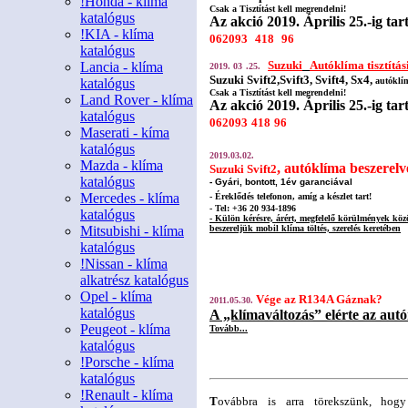
!Honda - klíma
Csak a Tisztítást kell megrendelni!
katalógus
Az akció 2019. Április 25.-ig tart
!KIA - klíma
062093
418
96
katalógus
Suzuki
Autóklíma tisztítás
Lancia - klíma
2019. 03
.25.
Suzuki Svift2,Svift3, Svift4, Sx4,
katalógus
autóklím
Csak a Tisztítást kell megrendelni!
Land Rover - klíma
Az akció 2019. Április 25.-ig tart
katalógus
062093
418
96
Maserati - kíma
katalógus
2019.03.02.
Mazda - klíma
, autóklíma beszerelv
Suzuki Svift2
katalógus
- Gyári, bontott, 1év garanciával
Mercedes - klíma
- Éreklődés telefonon, amíg a készlet tart!
- Tel: +36 20 934-1896
katalógus
- Külön kérésre, árért, megfelelő körülmények köz
Mitsubishi - klíma
beszereljük mobil klíma töltés, szerelés keretében
katalógus
!Nissan - klíma
alkatrész katalógus
Opel - klíma
Vége az R134A Gáznak?
2011.05
.30.
katalógus
A „klímaváltozás” elérte az autói
Peugeot - klíma
Tovább...
katalógus
!Porsche - klíma
katalógus
!Renault - klíma
T
ovábbra is arra törekszünk, ho