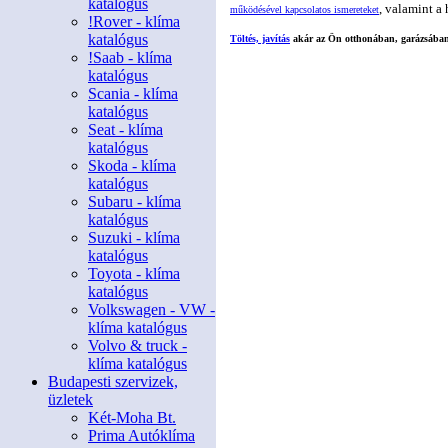
katalógus
, valamint a
működésével kapcsolatos ismereteket
!Rover - klíma
katalógus
Töltés, javítás
akár az Ön otthonában, garázsába
!Saab - klíma
katalógus
Scania - klíma
katalógus
Seat - klíma
katalógus
Skoda - klíma
katalógus
Subaru - klíma
katalógus
Suzuki - klíma
katalógus
Toyota - klíma
katalógus
Volkswagen - VW -
klíma katalógus
Volvo & truck -
klíma katalógus
Budapesti szervizek,
üzletek
Két-Moha Bt.
Prima Autóklíma