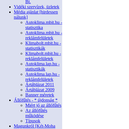
Bt.
Vidéki szervízek, üzletek
Média ajánlat [hirdessen
nálunk]
Autoklima.mbit.hu -
statisztika
Autoklima.mbit.hu -
reklámfelületek
Klimabolt.mbit.hu -
statisztikák
Klimabolt.mbit.hu -
reklámfelületek
Autoklima.lap.hu -
statisztikák
Autoklima.lap.hu -
reklámfelületek
Ártáblázat 2011
Ártáblázat 2009
Banner méretek
Állófűtés - * újdonság *
Miért jó az állófűtés
Az állófűtés
működése
Típusok
Magunkról [Két-Moha