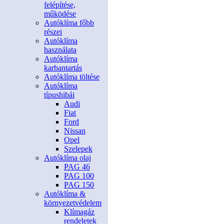
felépítése,
működése
Autóklíma főbb
részei
Autóklíma
használata
Autóklíma
karbantartás
Autóklíma töltése
Autóklíma
típushibái
Audi
Fiat
Ford
Nissan
Opel
Szelepek
Autóklíma olaj
PAG 46
PAG 100
PAG 150
Autóklíma &
környezetvédelem
Klímagáz
rendeletek