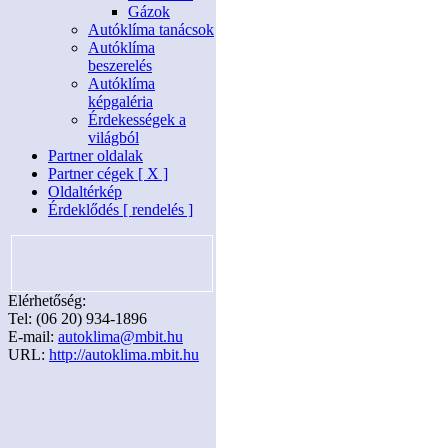
Gázok
Autóklíma tanácsok
Autóklíma
beszerelés
Autóklíma
képgaléria
Érdekességek a
világból
Partner oldalak
Partner cégek [ X ]
Oldaltérkép
Érdeklődés [ rendelés ]
Elérhetőség:
Tel: (06 20) 934-1896
E-mail:
autoklima@mbit.hu
URL:
http://autoklima.mbit.hu