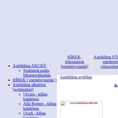
HÍREK,
Autóklíma 
újdonságok
mindenr
Autóklíma AKCIÓ!
[eseménynaptár]
válaszolu
Szaktanácsadás,
hibamegállapítás
Autóklíma nyitólap
HÍREK [ eseménynaptár ]
Autóklíma alkatrész
K
[webáruház]
!Acura - klíma
katalógus
Alfa Romeo - klíma
katalógus
!Audi - klíma
katalógus