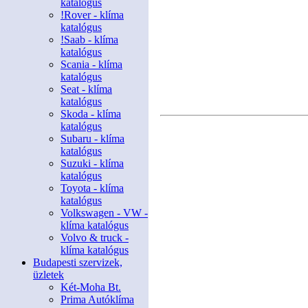
katalógus
!Rover - klíma
katalógus
!Saab - klíma
katalógus
Scania - klíma
katalógus
Seat - klíma
katalógus
Skoda - klíma
katalógus
Subaru - klíma
katalógus
Suzuki - klíma
katalógus
Toyota - klíma
katalógus
Volkswagen - VW -
klíma katalógus
Volvo & truck -
klíma katalógus
Budapesti szervizek,
üzletek
Két-Moha Bt.
Prima Autóklíma