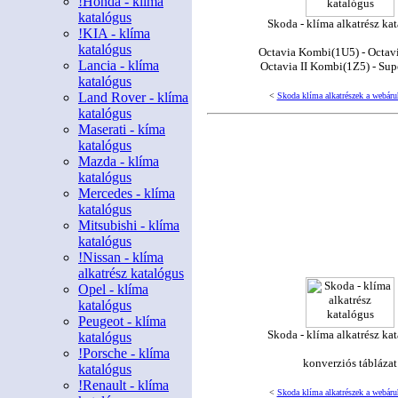
!Honda - klíma
katalógus
Skoda - klíma alkatrész ka
!KIA - klíma
katalógus
Octavia Kombi(1U5) - Octavi
Lancia - klíma
Octavia II Kombi(1Z5) - Su
katalógus
Land Rover - klíma
<
Skoda klíma alkatrészek a webáru
katalógus
Maserati - kíma
katalógus
Mazda - klíma
katalógus
Mercedes - klíma
katalógus
Mitsubishi - klíma
katalógus
!Nissan - klíma
alkatrész katalógus
Opel - klíma
katalógus
Peugeot - klíma
Skoda - klíma alkatrész ka
katalógus
!Porsche - klíma
konverziós táblázat
katalógus
!Renault - klíma
<
Skoda klíma alkatrészek a webáru