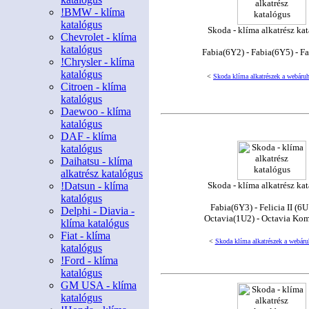
!BMW - klíma
katalógus
Skoda - klíma alkatrész ka
Chevrolet - klíma
katalógus
Fabia(6Y2) - Fabia(6Y5) - F
!Chrysler - klíma
katalógus
<
Skoda klíma alkatrészek a webáru
Citroen - klíma
katalógus
Daewoo - klíma
katalógus
DAF - klíma
katalógus
Daihatsu - klíma
alkatrész katalógus
!Datsun - klíma
Skoda - klíma alkatrész ka
katalógus
Fabia(6Y3) - Felicia II (6
Delphi - Diavia -
Octavia(1U2) - Octavia Ko
klíma katalógus
Fiat - klíma
<
Skoda klíma alkatrészek a webáru
katalógus
!Ford - klíma
katalógus
GM USA - klíma
katalógus