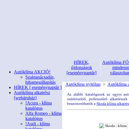
HÍREK,
Autóklíma 
újdonságok
mindenr
Autóklíma AKCIÓ!
[eseménynaptár]
válaszolu
Szaktanácsadás,
hibamegállapítás
Autóklíma nyitólap
>
Autóklíma a
HÍREK [ eseménynaptár ]
Autóklíma alkatrész
Az alábbi katalógusok az egyes autó
[webáruház]
szárítószűrő, pollenszűrő alkatrész
!Acura - klíma
beazonosíthatók
a
Skoda klíma alkatré
katalógus
Alfa Romeo - klíma
katalógus
!Audi - klíma
katalógus