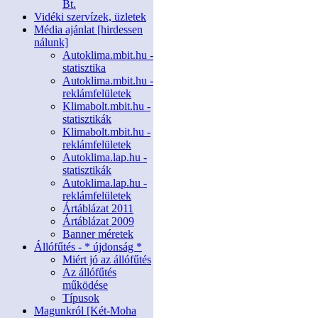
Bt.
Vidéki szervízek, üzletek
Média ajánlat [hirdessen
nálunk]
Autoklima.mbit.hu -
statisztika
Autoklima.mbit.hu -
reklámfelületek
Klimabolt.mbit.hu -
statisztikák
Klimabolt.mbit.hu -
reklámfelületek
Autoklima.lap.hu -
statisztikák
Autoklima.lap.hu -
reklámfelületek
Ártáblázat 2011
Ártáblázat 2009
Banner méretek
Állófűtés - * újdonság *
Miért jó az állófűtés
Az állófűtés
működése
Típusok
Magunkról [Két-Moha