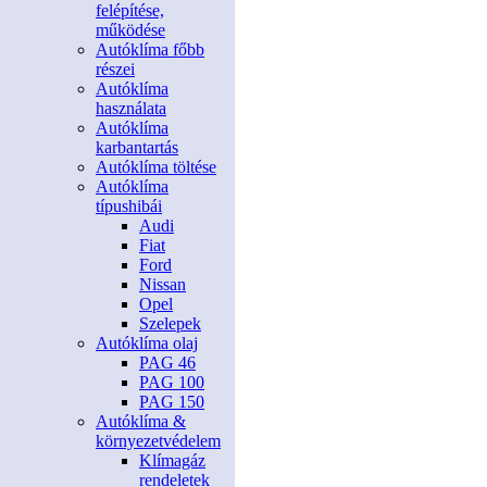
felépítése,
működése
Autóklíma főbb
részei
Autóklíma
használata
Autóklíma
karbantartás
Autóklíma töltése
Autóklíma
típushibái
Audi
Fiat
Ford
Nissan
Opel
Szelepek
Autóklíma olaj
PAG 46
PAG 100
PAG 150
Autóklíma &
környezetvédelem
Klímagáz
rendeletek