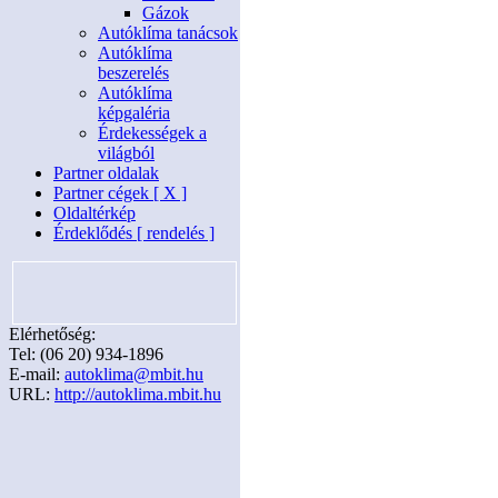
Gázok
Autóklíma tanácsok
Autóklíma
beszerelés
Autóklíma
képgaléria
Érdekességek a
világból
Partner oldalak
Partner cégek [ X ]
Oldaltérkép
Érdeklődés [ rendelés ]
Elérhetőség:
Tel: (06 20) 934-1896
E-mail:
autoklima@mbit.hu
URL:
http://autoklima.mbit.hu