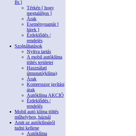
Bt.]
Térkép [ hogy
megtaláljon ]
Árak
Eseménynaptár [
hírek ]
Érdeklődés /
rendelés
Szolgáltatások
Nyitva tartás
A mobil autóklíma
töltés területei
Használati
útmutató(klíma)
Árak
Komresszor javítási
árak
Autóklíma AKCIÓ
Érdeklődés /
rendelés
Mobil autó klíma töltés
műhelyben, háznál
Amit az autóklímáról
tudni kellene
Autóklíma