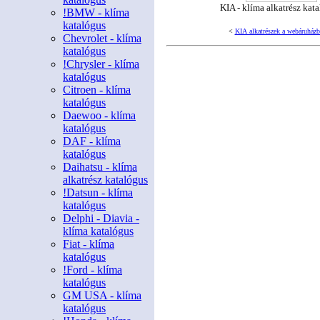
KIA - klíma alkatrész kat
!BMW - klíma
katalógus
<
KIA alkatrészek a webáruházb
Chevrolet - klíma
katalógus
!Chrysler - klíma
katalógus
Citroen - klíma
katalógus
Daewoo - klíma
katalógus
DAF - klíma
katalógus
Daihatsu - klíma
alkatrész katalógus
!Datsun - klíma
katalógus
Delphi - Diavia -
klíma katalógus
Fiat - klíma
katalógus
!Ford - klíma
katalógus
GM USA - klíma
katalógus