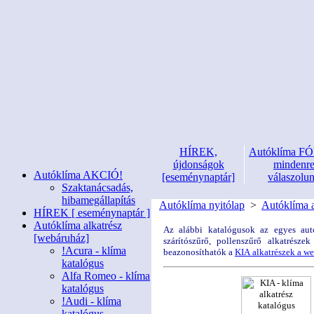
HÍREK,
Autóklíma 
újdonságok
mindenr
Autóklíma AKCIÓ!
[eseménynaptár]
válaszolu
Szaktanácsadás,
hibamegállapítás
Autóklíma nyitólap
>
Autóklíma a
HÍREK [ eseménynaptár ]
Autóklíma alkatrész
Az alábbi katalógusok az egyes autó
[webáruház]
szárítószűrő, pollenszűrő alkatrész
!Acura - klíma
beazonosíthatók a
KIA alkatrészek a w
katalógus
Alfa Romeo - klíma
katalógus
!Audi - klíma
katalógus