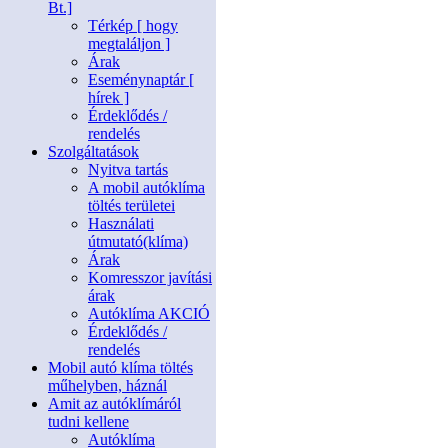
Bt.]
Térkép [ hogy
megtaláljon ]
Árak
Eseménynaptár [
hírek ]
Érdeklődés /
rendelés
Szolgáltatások
Nyitva tartás
A mobil autóklíma
töltés területei
Használati
útmutató(klíma)
Árak
Komresszor javítási
árak
Autóklíma AKCIÓ
Érdeklődés /
rendelés
Mobil autó klíma töltés
műhelyben, háznál
Amit az autóklímáról
tudni kellene
Autóklíma