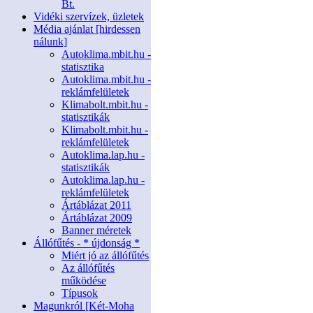
Bt.
Vidéki szervízek, üzletek
Média ajánlat [hirdessen
nálunk]
Autoklima.mbit.hu -
statisztika
Autoklima.mbit.hu -
reklámfelületek
Klimabolt.mbit.hu -
statisztikák
Klimabolt.mbit.hu -
reklámfelületek
Autoklima.lap.hu -
statisztikák
Autoklima.lap.hu -
reklámfelületek
Ártáblázat 2011
Ártáblázat 2009
Banner méretek
Állófűtés - * újdonság *
Miért jó az állófűtés
Az állófűtés
működése
Típusok
Magunkról [Két-Moha