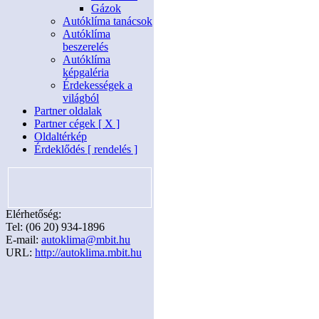
Gázok
Autóklíma tanácsok
Autóklíma
beszerelés
Autóklíma
képgaléria
Érdekességek a
világból
Partner oldalak
Partner cégek [ X ]
Oldaltérkép
Érdeklődés [ rendelés ]
Elérhetőség:
Tel: (06 20) 934-1896
E-mail:
autoklima@mbit.hu
URL:
http://autoklima.mbit.hu