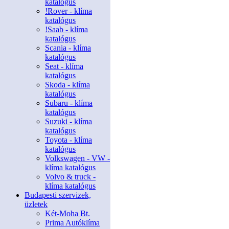
katalógus
!Rover - klíma
katalógus
!Saab - klíma
katalógus
Scania - klíma
katalógus
Seat - klíma
katalógus
Skoda - klíma
katalógus
Subaru - klíma
katalógus
Suzuki - klíma
katalógus
Toyota - klíma
katalógus
Volkswagen - VW -
klíma katalógus
Volvo & truck -
klíma katalógus
Budapesti szervizek,
üzletek
Két-Moha Bt.
Prima Autóklíma