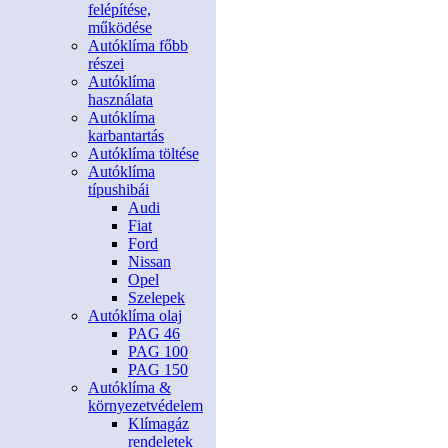
felépítése,
működése
Autóklíma főbb
részei
Autóklíma
használata
Autóklíma
karbantartás
Autóklíma töltése
Autóklíma
típushibái
Audi
Fiat
Ford
Nissan
Opel
Szelepek
Autóklíma olaj
PAG 46
PAG 100
PAG 150
Autóklíma &
környezetvédelem
Klímagáz
rendeletek