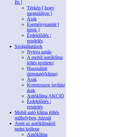
Bt.]
Térkép [ hogy
megtaláljon ]
Árak
Eseménynaptár [
hírek ]
Érdeklődés /
rendelés
Szolgáltatások
Nyitva tartás
A mobil autóklíma
töltés területei
Használati
útmutató(klíma)
Árak
Komresszor javítási
árak
Autóklíma AKCIÓ
Érdeklődés /
rendelés
Mobil autó klíma töltés
műhelyben, háznál
Amit az autóklímáról
tudni kellene
Autóklíma