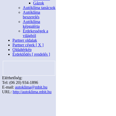
Gázok
Autóklíma tanácsok
Autóklíma
beszerelés
Autóklíma
képgaléria
Érdekességek a
világból
Partner oldalak
Partner cégek [ X ]
Oldaltérkép
Érdeklődés [ rendelés ]
Elérhetőség:
Tel: (06 20) 934-1896
E-mail:
autoklima@mbit.hu
URL:
http://autoklima.mbit.hu