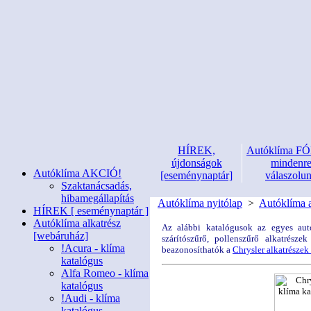
HÍREK,
Autóklíma 
újdonságok
mindenr
Autóklíma AKCIÓ!
[eseménynaptár]
válaszolu
Szaktanácsadás,
hibamegállapítás
Autóklíma nyitólap
>
Autóklíma a
HÍREK [ eseménynaptár ]
Autóklíma alkatrész
Az alábbi katalógusok az egyes autó
[webáruház]
szárítószűrő, pollenszűrő alkatrésze
!Acura - klíma
beazonosíthatók a
Chrysler alkatrésze
katalógus
Alfa Romeo - klíma
katalógus
!Audi - klíma
katalógus