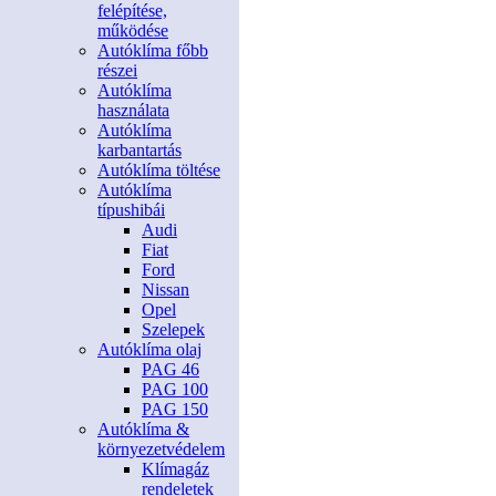
felépítése,
működése
Autóklíma főbb
részei
Autóklíma
használata
Autóklíma
karbantartás
Autóklíma töltése
Autóklíma
típushibái
Audi
Fiat
Ford
Nissan
Opel
Szelepek
Autóklíma olaj
PAG 46
PAG 100
PAG 150
Autóklíma &
környezetvédelem
Klímagáz
rendeletek