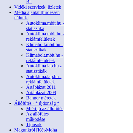
Bt.
Vidéki szervízek, üzletek
Média ajánlat [hirdessen
nálunk]
Autoklima.mbit.hu -
statisztika
Autoklima.mbit.hu -
reklámfelületek
Klimabolt.mbit.hu -
statisztikák
Klimabolt.mbit.hu -
reklámfelületek
Autoklima.lap.hu -
statisztikák
Autoklima.lap.hu -
reklámfelületek
Ártáblázat 2011
Ártáblázat 2009
Banner méretek
Állófűtés - * újdonság *
Miért jó az állófűtés
Az állófűtés
működése
Típusok
Magunkról [Két-Moha