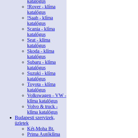
katalógus
!Rover - klíma
katalógus
!Saab - klíma
katalógus
Scania - klíma
katalógus
Seat - klíma
katalógus
Skoda - klíma
katalógus
Subaru - klíma
katalógus
Suzuki - klíma
katalógus
Toyota - klíma
katalógus
Volkswagen - VW -
klíma katalógus
Volvo & truck -
klíma katalógus
Budapesti szervizek,
üzletek
Két-Moha Bt.
Prima Autóklíma