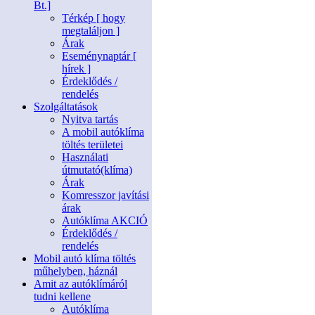
Bt.]
Térkép [ hogy
megtaláljon ]
Árak
Eseménynaptár [
hírek ]
Érdeklődés /
rendelés
Szolgáltatások
Nyitva tartás
A mobil autóklíma
töltés területei
Használati
útmutató(klíma)
Árak
Komresszor javítási
árak
Autóklíma AKCIÓ
Érdeklődés /
rendelés
Mobil autó klíma töltés
műhelyben, háznál
Amit az autóklímáról
tudni kellene
Autóklíma