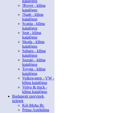
katalógus
!Rover - klíma
katalógus
!Saab - klíma
katalógus
Scania - klíma
katalógus
Seat - klíma
katalógus
Skoda - klíma
katalógus
Subaru - klíma
katalógus
Suzuki - klíma
katalógus
Toyota - klíma
katalógus
Volkswagen - VW -
klíma katalógus
Volvo & truck -
klíma katalógus
Budapesti szervizek,
üzletek
Két-Moha Bt.
Prima Autóklíma