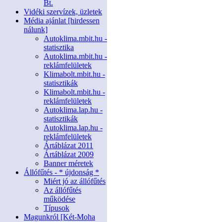
Bt.
Vidéki szervízek, üzletek
Média ajánlat [hirdessen
nálunk]
Autoklima.mbit.hu -
statisztika
Autoklima.mbit.hu -
reklámfelületek
Klimabolt.mbit.hu -
statisztikák
Klimabolt.mbit.hu -
reklámfelületek
Autoklima.lap.hu -
statisztikák
Autoklima.lap.hu -
reklámfelületek
Ártáblázat 2011
Ártáblázat 2009
Banner méretek
Állófűtés - * újdonság *
Miért jó az állófűtés
Az állófűtés
működése
Típusok
Magunkról [Két-Moha