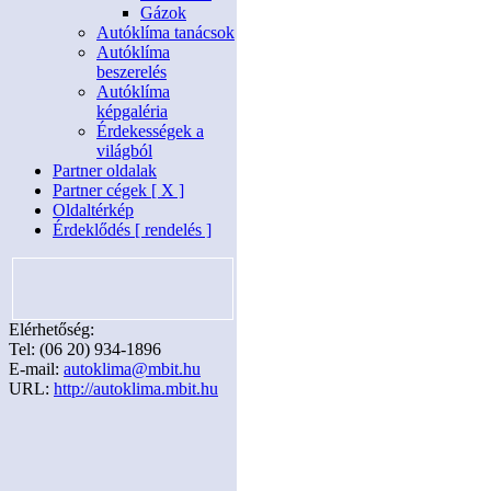
Gázok
Autóklíma tanácsok
Autóklíma
beszerelés
Autóklíma
képgaléria
Érdekességek a
világból
Partner oldalak
Partner cégek [ X ]
Oldaltérkép
Érdeklődés [ rendelés ]
Elérhetőség:
Tel: (06 20) 934-1896
E-mail:
autoklima@mbit.hu
URL:
http://autoklima.mbit.hu