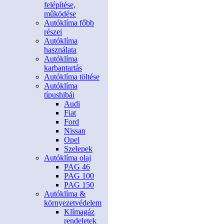
felépítése,
működése
Autóklíma főbb
részei
Autóklíma
használata
Autóklíma
karbantartás
Autóklíma töltése
Autóklíma
típushibái
Audi
Fiat
Ford
Nissan
Opel
Szelepek
Autóklíma olaj
PAG 46
PAG 100
PAG 150
Autóklíma &
környezetvédelem
Klímagáz
rendeletek