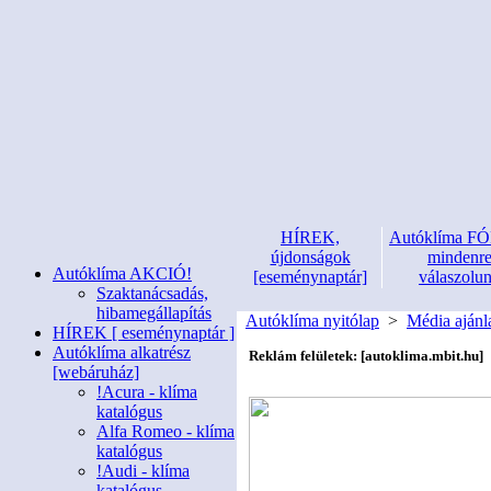
HÍREK,
Autóklíma 
újdonságok
mindenr
Autóklíma AKCIÓ!
[eseménynaptár]
válaszolu
Szaktanácsadás,
hibamegállapítás
Autóklíma nyitólap
>
Média ajánla
HÍREK [ eseménynaptár ]
Autóklíma alkatrész
Reklám felületek: [autoklima.mbit.hu]
[webáruház]
!Acura - klíma
katalógus
Alfa Romeo - klíma
katalógus
!Audi - klíma
katalógus