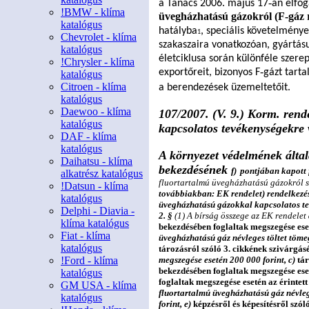
a Tanács 2006. május 17
‐
án elfo
!BMW - klíma
üvegházhatású gázokról (F
‐
gáz 
katalógus
hatályba
, speciális követelmény
1
Chevrolet - klíma
szakaszaira vonatkozóan, gyártás
katalógus
életciklusa során különféle szerep
!Chrysler - klíma
export
ő
reit, bizonyos F
‐
gázt tart
katalógus
Citroen - klíma
a berendezések üzemeltet
ő
it.
katalógus
Daewoo - klíma
107/2007. (V. 9.) Korm. rend
katalógus
kapcsolatos tevékenységekre
DAF - klíma
katalógus
A környezet védelmének általá
Daihatsu - klíma
bekezdésének
f)
pontjában kapott 
alkatrész katalógus
fluortartalmú üvegházhatású gázokról s
!Datsun - klíma
továbbiakban: EK rendelet) rendelkezés
katalógus
üvegházhatású gázokkal kapcsolatos te
Delphi - Diavia -
2. §
(1) A bírság összege az EK rendelet
klíma katalógus
bekezdésében foglaltak megszegése ese
Fiat - klíma
üvegházhatású gáz névleges töltet töm
katalógus
tározásról szóló 3. cikkének szivárgásé
!Ford - klíma
megszegése esetén 200 000 forint,
c)
tár
bekezdésében foglaltak megszegése ese
katalógus
foglaltak megszegése esetén az érintet
GM USA - klíma
fluortartalmú üvegházhatású gáz névleg
katalógus
forint,
e)
képzésrő
l és képesítésrő
l szól