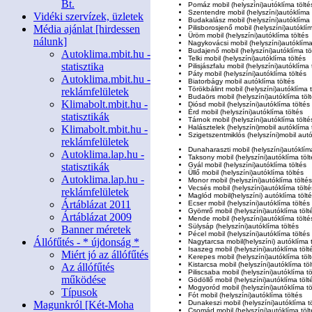
Bt.
Pomáz mobil
(helyszíni)
autóklíma tölté
Szentendre mobil
(helyszíni)
autóklíma 
Vidéki szervízek, üzletek
Budakalász mobil
(helyszíni)
autóklíma 
Média ajánlat [hirdessen
Pilisborosjenő mobil
(helyszíni)
autóklím
Üröm mobil
(helyszíni)
autóklíma töltés
nálunk]
Nagykovácsi mobil
(helyszíni)
autóklíma
Budajenő mobil
(helyszíni)
autóklíma tö
Autoklima.mbit.hu -
Telki mobil
(helyszíni)
autóklíma töltés
statisztika
Pilisjászfalu mobil
(helyszíni)
autóklíma 
Páty mobil
(helyszíni)
autóklíma töltés
Autoklima.mbit.hu -
Biatorbágy mobil autóklíma töltés
Törökbálint mobil
(helyszíni)
autóklíma t
reklámfelületek
Budaörs mobil
(helyszíni)
autóklíma töl
Klimabolt.mbit.hu -
Diósd mobil
(helyszíni)
autóklíma töltés
Érd mobil
(helyszíni)
autóklíma töltés
statisztikák
Tárnok mobil
(helyszíni)
autóklíma tölté
Klimabolt.mbit.hu -
Halásztelek
(helyszíni)
mobil autóklíma 
Szigetszentmiklós
(helyszíni)
mobil autó
reklámfelületek
Dunaharaszti mobil
(helyszíni)
autóklím
Autoklima.lap.hu -
Taksony mobil
(helyszíni)
autóklíma tölt
statisztikák
Gyál mobil
(helyszíni)
autóklíma töltés
Üllő mobil
(helyszíni)
autóklíma töltés
Autoklima.lap.hu -
Monor mobil
(helyszíni)
autóklíma töltés
Vecsés mobil
(helyszíni)
autóklíma tölté
reklámfelületek
Maglód mobil
(helyszíni)
autóklíma tölt
Ártáblázat 2011
Ecser mobil
(helyszíni)
autóklíma töltés
Gyömrő mobil
(helyszíni)
autóklíma tölt
Ártáblázat 2009
Mende mobil
(helyszíni)
autóklíma tölté
Sülysáp
(helyszíni)
autóklíma töltés
Banner méretek
Pécel mobil
(helyszíni)
autóklíma töltés
Állófűtés - * újdonság *
Nagytarcsa mobil
(helyszíni)
autóklíma t
Isaszeg mobil
(helyszíni)
autóklíma tölt
Miért jó az állófűtés
Kerepes mobil
(helyszíni)
autóklíma töl
Kistarcsa mobil
(helyszíni)
autóklíma töl
Az állófűtés
Piliscsaba mobil
(helyszíni)
autóklíma tö
működése
Gödöllő mobil
(helyszíni)
autóklíma tölt
Mogyoród mobil
(helyszíni)
autóklíma tö
Típusok
Fót mobil
(helyszíni)
autóklíma töltés
Magunkról [Két-Moha
Dunakeszi mobil
(helyszíni)
autóklíma t
Csomád mobil
(helyszíni)
autóklíma tölt