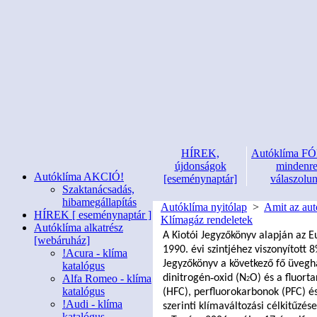
HÍREK,
Autóklíma 
újdonságok
mindenr
Autóklíma AKCIÓ!
[eseménynaptár]
válaszolu
Szaktanácsadás,
hibamegállapítás
Autóklíma nyitólap
>
Amit az aut
HÍREK [ eseménynaptár ]
Klímagáz rendeletek
Autóklíma alkatrész
A Kiotói Jegyz
ő
könyv alapján az E
[webáruház]
1990. évi szintjéhez viszonyított 
!Acura - klíma
Jegyz
ő
könyv a következ
ő
f
ő
üveghá
katalógus
Alfa Romeo - klíma
dinitrogén
‐
oxid (N
O) és a fluort
2
katalógus
(HFC), perfluorokarbonok (PFC) é
!Audi - klíma
szerinti klímaváltozási célkit
ű
zése
katalógus