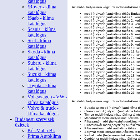
katalógus
!Rover - klíma
Az alábbi helyszínen végzünk mobil autóklíma 
katalógus
mobil
(helyszíni)
autóklíma töltés Buda
!Saab - klíma
mobil
(helyszíni)
autóklíma töltés 1. ker
mobil
(helyszíni)
autóklíma töltés 2. ker
katalógus
mobil
(helyszíni)
autóklíma töltés 3. ker
mobil
(helyszíni)
autóklíma töltés 4. ker
Scania - klíma
mobil
(helyszíni)
autóklíma töltés 5. ker
katalógus
mobil
(helyszíni)
autóklíma töltés 6. ker
mobil
(helyszíni)
autóklíma töltés 7. ker
Seat - klíma
mobil
(helyszíni)
autóklíma töltés 8. ker
mobil
(helyszíni)
autóklíma töltés 9. ker
katalógus
mobil
(helyszíni)
autóklíma töltés 10. ke
Skoda - klíma
mobil
(helyszíni)
autóklíma töltés 11. ke
mobil
(helyszíni)
autóklíma töltés 12. ke
katalógus
mobil
(helyszíni)
autóklíma töltés 13. ke
mobil
(helyszíni)
autóklíma töltés 14. ke
Subaru - klíma
mobil
(helyszíni)
autóklíma töltés 15. ke
katalógus
mobil
(helyszíni)
autóklíma töltés 16. ke
mobil
(helyszíni)
autóklíma töltés 17. ke
Suzuki - klíma
mobil
(helyszíni)
autóklíma töltés 18. ke
katalógus
mobil
(helyszíni)
autóklíma töltés 19. ke
mobil
(helyszíni)
autóklíma töltés 20. ke
Toyota - klíma
mobil
(helyszíni)
autóklíma töltés 21. ke
mobil
(helyszíni)
autóklíma töltés 22. ke
katalógus
mobil
(helyszíni)
autóklíma töltés 23. ke
Volkswagen - VW -
Az alábbi helyszínen végzünk mobil autóklíma 
klíma katalógus
Volvo & truck -
Budakeszi mobil
(helyszíni)
autóklíma t
Csömör mobil
(helyszíni)
autóklíma tölt
klíma katalógus
Tinnye mobil
(helyszíni)
autóklíma tölté
Máriahalom mobil
(helyszíni)
autóklíma 
Budapesti szervizek,
Pilisszántó mobil
(helyszíni)
autóklíma t
üzletek
Pilisvörösvár mobil
(helyszíni)
autóklíma 
Pilisszentiván mobil autóklíma töltés
Két-Moha Bt.
Solymár mobil
(helyszíni)
autóklíma tölt
Prima Autóklíma
Perbál mobil
(helyszíni)
autóklíma tölté
Csobánka mobil
(helyszíni)
autóklíma tö