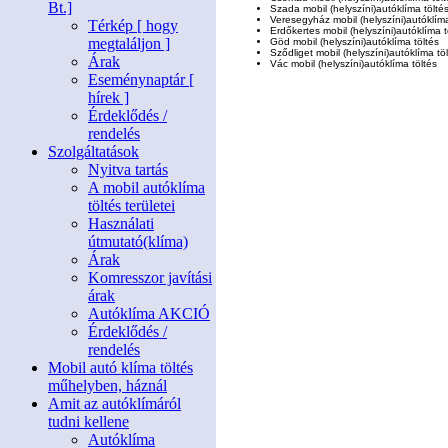
Bt.]
Szada mobil
(helyszíni)
autóklíma tölté
Veresegyház mobil
(helyszíni)
autóklíma
Térkép [ hogy
Erdőkertes mobil
(helyszíni)
autóklíma t
megtaláljon ]
Göd mobil
(helyszíni)
autóklíma töltés
Sződliget mobil
(helyszíni)
autóklíma tö
Árak
Vác mobil
(helyszíni)
autóklíma töltés
Eseménynaptár [
hírek ]
Érdeklődés /
rendelés
Szolgáltatások
Nyitva tartás
A mobil autóklíma
töltés területei
Használati
útmutató(klíma)
Árak
Komresszor javítási
árak
Autóklíma AKCIÓ
Érdeklődés /
rendelés
Mobil autó klíma töltés
műhelyben, háznál
Amit az autóklímáról
tudni kellene
Autóklíma