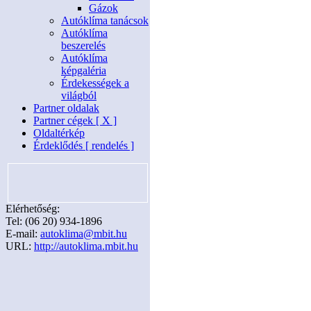
Gázok
Autóklíma tanácsok
Autóklíma
beszerelés
Autóklíma
képgaléria
Érdekességek a
világból
Partner oldalak
Partner cégek [ X ]
Oldaltérkép
Érdeklődés [ rendelés ]
Elérhetőség:
Tel: (06 20) 934-1896
E-mail:
autoklima@mbit.hu
URL:
http://autoklima.mbit.hu