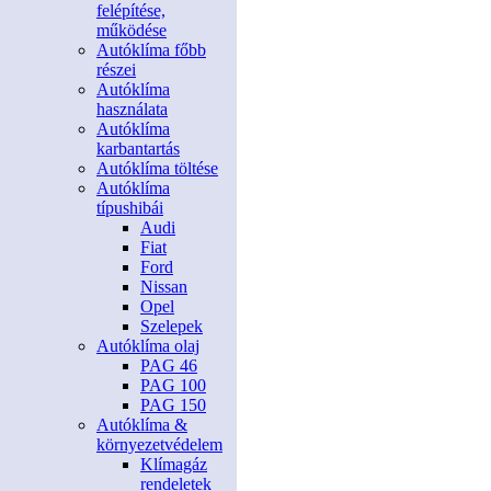
felépítése,
működése
Autóklíma főbb
részei
Autóklíma
használata
Autóklíma
karbantartás
Autóklíma töltése
Autóklíma
típushibái
Audi
Fiat
Ford
Nissan
Opel
Szelepek
Autóklíma olaj
PAG 46
PAG 100
PAG 150
Autóklíma &
környezetvédelem
Klímagáz
rendeletek