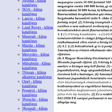
!Honda - klíma
megszegése esetén 50 000 forinttól 500 0
katalógus
megszegése esetén 100 000 forint,
g)
cí
!KIA - klíma
tartályonként 50 000 forint,
h)
felhaszn
katalógus
fluortartalmú
üvegházhatású gáz tömeg
Lancia - klíma
forgalomba hozatalról szóló 9. cikke (
forintig terjed.
(2) A bírság összegének 
katalógus
esetében
a nem szakszer
ő
tevékenység v
Land Rover - klíma
berendezésekben
tárolt fluortartalmú ü
katalógus
3. §
(1) A bírság kiszabására - a (2)-(4) 
Maserati - kíma
természetvédelmi és vízügyi felügyel
ı
sé
katalógus
és
alkalmazások ellen
ı
rzését a bírság k
Mazda - klíma
(3) A 2. § (1) bekezdésének
g)
és
i)
pontj
katalógus
Amennyiben az érintett alkalmazás tű
z
Mercedes - klíma
eljárásra.
(4) A Magyar Honvédség létesítményei 
katalógus
Hivatala jogosult eljárni.
(2) A bírság 
Mitsubishi - klíma
amelyre a bírságot meg kell
fizetni.
(3) 
katalógus
jogszabálysért
ı
t, hogy a
jogszabályban fo
!Nissan - klíma
értesíteni kell a
hatóságot.
(4) Amennyi
alkatrész katalógus
határozat jogszabályok
betartására von
Opel - klíma
el
ı
írt kötelezettségek elmulasztásának a
katalógus
kezdeményezheti az engedélyez
ı
hatóság
Peugeot - klíma
bekezdésében meghatározott jelentéstéte
július 4-én lép hatályba.
(2) Ez a rende
katalógus
842/2006/EK európai
parlamenti és tan
!Porsche - klíma
állapítja meg.
katalógus
!Renault - klíma