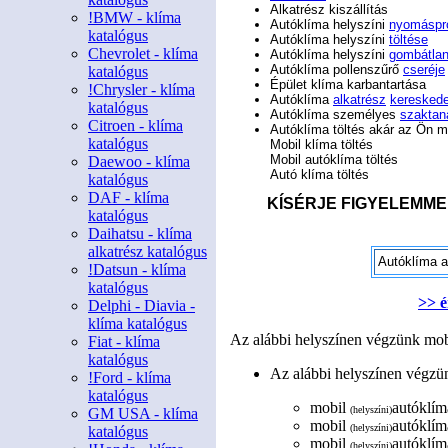
Alkatrész kiszállítás
!BMW - klíma
Autóklíma helyszíni
nyomáspr
katalógus
Autóklíma helyszíni
töltése
Chevrolet - klíma
Autóklíma helyszíni
gombátlan
Autóklíma pollenszűrő
cseréje
katalógus
Épület klíma karbantartása
!Chrysler - klíma
Autóklíma
alkatrész
keresked
katalógus
Autóklíma személyes
szaktan
Citroen - klíma
Autóklíma töltés akár az Ön 
katalógus
Mobil klíma töltés
Mobil autóklíma töltés
Daewoo - klíma
Autó klíma töltés
katalógus
DAF - klíma
KÍSÉRJE FIGYELEMME
katalógus
Daihatsu - klíma
alkatrész katalógus
Autóklíma a
!Datsun - klíma
katalógus
>> é
Delphi - Diavia -
klíma katalógus
Az alábbi helyszínen végzünk mobi
Fiat - klíma
katalógus
Az alábbi helyszínen végzün
!Ford - klíma
katalógus
mobil
autóklím
(helyszíni)
GM USA - klíma
mobil
autóklíma
(helyszíni)
katalógus
mobil
autóklíma
(helyszíni)