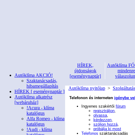
HÍREK,
Autóklíma 
újdonságok
mindenr
Autóklíma AKCIÓ!
[eseménynaptár]
válaszolu
Szaktanácsadás,
hibamegállapítás
Autóklíma nyitólap
>
Szolgáltatá
HÍREK [ eseménynaptár ]
Autóklíma alkatrész
Telefonon és interneten
igénybe ve
[webáruház]
Ingyenes szakértői
fórum
!Acura - klíma
regisztráljon
,
katalógus
olvassa
,
Alfa Romeo - klíma
kérdezzen
,
katalógus
szóljon hozzá
,
próbálja ki most
!Audi - klíma
Telefonos
szaktanácsadás
katalógus