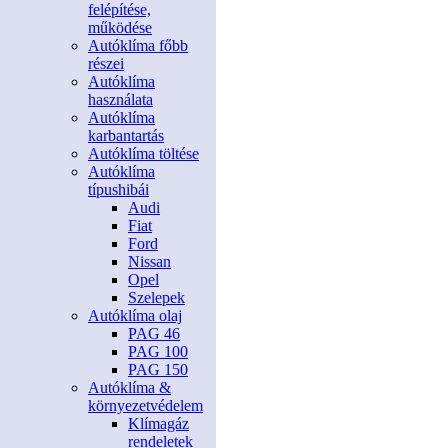
felépítése,
működése
Autóklíma főbb
részei
Autóklíma
használata
Autóklíma
karbantartás
Autóklíma töltése
Autóklíma
típushibái
Audi
Fiat
Ford
Nissan
Opel
Szelepek
Autóklíma olaj
PAG 46
PAG 100
PAG 150
Autóklíma &
környezetvédelem
Klímagáz
rendeletek