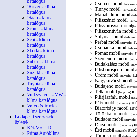
katalógus
Csömör mobil
(helyszíni)
!Rover - klíma
Tinnye mobil
a
(helyszíni)
katalógus
Máriahalom mobil
(hel
!Saab - klíma
Pilisszántó mobil
(helysz
katalógus
Pilisvörösvár mobil
(hel
Scania - klíma
Pilisszentiván mobil a
katalógus
Solymár mobil
(helyszíni
Seat - klíma
Perbál mobil
a
(helyszíni)
katalógus
Csobánka mobil
(helyszí
Skoda - klíma
Pomáz mobil
a
(helyszíni)
katalógus
Szentendre mobil
(helys
Subaru - klíma
Budakalász mobil
(hely
katalógus
Pilisborosjenő mobil
(
Suzuki - klíma
Üröm mobil
au
(helyszíni)
katalógus
Nagykovácsi mobil
(h
Toyota - klíma
Budajenő mobil
(helyszí
katalógus
Telki mobil
aut
(helyszíni)
Volkswagen - VW -
Pilisjászfalu mobil
(hel
klíma katalógus
Páty mobil
aut
(helyszíni)
Volvo & truck -
Biatorbágy mobil autó
klíma katalógus
Törökbálint mobil
(hely
Budapesti szervizek,
Budaörs mobil
(helyszíni
üzletek
Diósd mobil
au
(helyszíni)
Két-Moha Bt.
Érd mobil
autó
(helyszíni)
Prima Autóklíma
Tárnok mobil
(helyszíni)