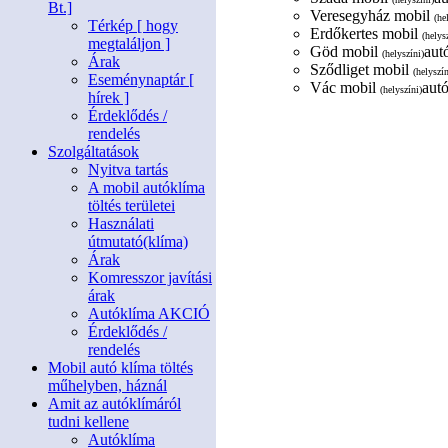
Bt.]
Veresegyház mobil
(he
Térkép [ hogy
Erdőkertes mobil
(helys
megtaláljon ]
Göd mobil
aut
(helyszíni)
Árak
Sződliget mobil
(helyszín
Eseménynaptár [
Vác mobil
autó
(helyszíni)
hírek ]
Érdeklődés /
rendelés
Szolgáltatások
Nyitva tartás
A mobil autóklíma
töltés területei
Használati
útmutató(klíma)
Árak
Komresszor javítási
árak
Autóklíma AKCIÓ
Érdeklődés /
rendelés
Mobil autó klíma töltés
műhelyben, háznál
Amit az autóklímáról
tudni kellene
Autóklíma