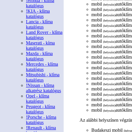
!Honda - klíma
mobil
autóklíma
(helyszíni)
katalógus
mobil
autóklíma
(helyszíni)
!KIA - klíma
mobil
autóklíma
(helyszíni)
katalógus
mobil
autóklíma
(helyszíni)
Lancia - klíma
mobil
autóklíma
(helyszíni)
katalógus
mobil
autóklíma
(helyszíni)
Land Rover - klíma
mobil
autóklíma
(helyszíni)
katalógus
mobil
autóklíma
(helyszíni)
Maserati - kíma
mobil
autóklíma
(helyszíni)
katalógus
mobil
autóklíma
(helyszíni)
Mazda - klíma
mobil
autóklíma
(helyszíni)
katalógus
mobil
autóklíma
(helyszíni)
Mercedes - klíma
mobil
autóklíma
(helyszíni)
katalógus
mobil
autóklíma
(helyszíni)
Mitsubishi - klíma
mobil
autóklíma
(helyszíni)
katalógus
mobil
autóklíma
(helyszíni)
!Nissan - klíma
mobil
autóklíma
(helyszíni)
alkatrész katalógus
mobil
autóklíma
(helyszíni)
Opel - klíma
mobil
autóklíma
(helyszíni)
katalógus
mobil
autóklíma
(helyszíni)
Peugeot - klíma
mobil
autóklíma
(helyszíni)
katalógus
!Porsche - klíma
Az alábbi helyszínen végzün
katalógus
!Renault - klíma
Budakeszi mobil
(helysz