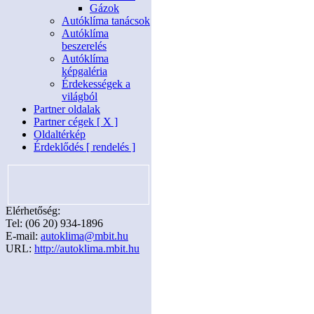
Gázok
Autóklíma tanácsok
Autóklíma
beszerelés
Autóklíma
képgaléria
Érdekességek a
világból
Partner oldalak
Partner cégek [ X ]
Oldaltérkép
Érdeklődés [ rendelés ]
Elérhetőség:
Tel: (06 20) 934-1896
E-mail:
autoklima@mbit.hu
URL:
http://autoklima.mbit.hu