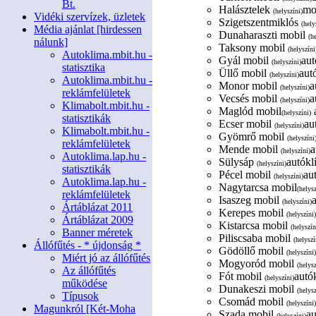
Bt.
Halásztelek
mob
(helyszíni)
Vidéki szervízek, üzletek
Szigetszentmiklós
(hely
Média ajánlat [hirdessen
Dunaharaszti mobil
(h
nálunk]
Taksony mobil
(helyszíni
Autoklima.mbit.hu -
Gyál mobil
aut
(helyszíni)
statisztika
Üllő mobil
aut
(helyszíni)
Autoklima.mbit.hu -
Monor mobil
a
(helyszíni)
reklámfelületek
Vecsés mobil
a
(helyszíni)
Klimabolt.mbit.hu -
Maglód mobil
a
(helyszíni)
statisztikák
Ecser mobil
au
(helyszíni)
Klimabolt.mbit.hu -
Gyömrő mobil
(helyszíni
reklámfelületek
Mende mobil
a
(helyszíni)
Autoklima.lap.hu -
Sülysáp
autókl
(helyszíni)
statisztikák
Pécel mobil
au
(helyszíni)
Autoklima.lap.hu -
Nagytarcsa mobil
(helysz
reklámfelületek
Isaszeg mobil
(helyszíni)
Ártáblázat 2011
Kerepes mobil
(helyszíni)
Ártáblázat 2009
Kistarcsa mobil
(helyszín
Banner méretek
Piliscsaba mobil
(helyszí
Állófűtés - * újdonság *
Gödöllő mobil
(helyszíni)
Miért jó az állófűtés
Mogyoród mobil
(helysz
Az állófűtés
Fót mobil
autók
(helyszíni)
működése
Dunakeszi mobil
(helysz
Típusok
Csomád mobil
(helyszíni)
Magunkról [Két-Moha
Szada mobil
au
(helyszíni)