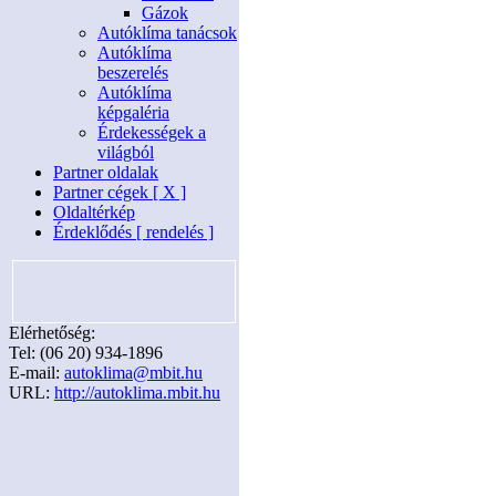
Gázok
Autóklíma tanácsok
Autóklíma
beszerelés
Autóklíma
képgaléria
Érdekességek a
világból
Partner oldalak
Partner cégek [ X ]
Oldaltérkép
Érdeklődés [ rendelés ]
Elérhetőség:
Tel: (06 20) 934-1896
E-mail:
autoklima@mbit.hu
URL:
http://autoklima.mbit.hu