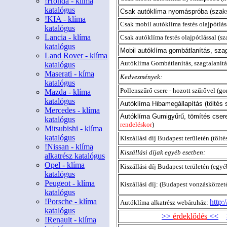
!Honda - klíma
katalógus
Csak autóklíma nyomáspróba (szak
!KIA - klíma
Csak mobil autóklíma festés olajpótlás
katalógus
Lancia - klíma
Csak autóklíma festés olajpótlással (s
katalógus
Mobil autóklíma gombátlanítás, szag
Land Rover - klíma
Autóklíma Gombátlanítás, szagtalanítá
katalógus
Maserati - kíma
Kedvezmények:
katalógus
Pollenszűrő csere - hozott szűrővel (g
Mazda - klíma
katalógus
Autóklíma Hibamegállapítás (töltés 
Mercedes - klíma
Autóklíma Gumigyűrű, tömítés csere
katalógus
rendeléskor
)
Mitsubishi - klíma
katalógus
Kiszállási díj Budapest területén (tölt
!Nissan - klíma
Kiszállási díjak egyéb esetben:
alkatrész katalógus
Opel - klíma
Kiszállási díj Budapest területén (egyé
katalógus
Peugeot - klíma
Kiszállási díj: (Budapest vonzáskörzet
katalógus
!Porsche - klíma
http:
Autóklíma alkatrész webáruház:
katalógus
>>
érdeklődés
<<
!Renault - klíma