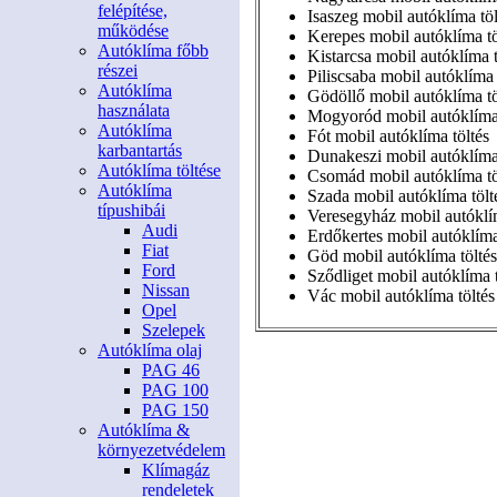
felépítése,
Isaszeg mobil autóklíma töl
működése
Kerepes mobil autóklíma tö
Autóklíma főbb
Kistarcsa mobil autóklíma t
részei
Piliscsaba mobil autóklíma 
Autóklíma
Gödöllő mobil autóklíma tö
használata
Mogyoród mobil autóklíma 
Autóklíma
Fót mobil autóklíma töltés
karbantartás
Dunakeszi mobil autóklíma 
Autóklíma töltése
Csomád mobil autóklíma tö
Autóklíma
Szada mobil autóklíma tölt
típushibái
Veresegyház mobil autóklím
Audi
Erdőkertes mobil autóklíma
Fiat
Göd mobil autóklíma töltés
Ford
Sződliget mobil autóklíma t
Nissan
Vác mobil autóklíma töltés
Opel
Szelepek
Autóklíma olaj
PAG 46
PAG 100
PAG 150
Autóklíma &
környezetvédelem
Klímagáz
rendeletek