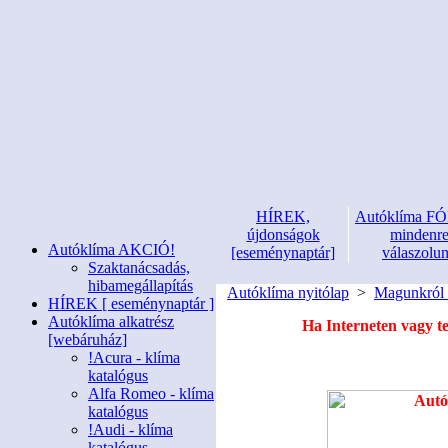
HÍREK,
Autóklíma 
újdonságok
mindenr
Autóklíma AKCIÓ!
[eseménynaptár]
válaszolu
Szaktanácsadás,
hibamegállapítás
Autóklíma nyitólap
>
Magunkról 
HÍREK [ eseménynaptár ]
Autóklíma alkatrész
Ha Interneten vagy t
[webáruház]
!Acura - klíma
katalógus
Alfa Romeo - klíma
katalógus
!Audi - klíma
katalógus