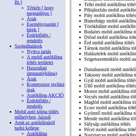
Bt.]
Telki mobil autóklíma tölté
Térkép [ hogy
Pilisjászfalu mobil autóklím
megtaláljon ]
Páty mobil autóklíma töltés
Árak
Biatorbágy mobil autóklíma
Eseménynaptár [
Törökbálint mobil autóklím
hírek ]
Budaörs mobil autóklíma tö
Érdeklődés /
Diósd mobil autóklíma tölt
rendelés
Érd mobil autóklíma töltés
Szolgáltatások
Tárnok mobil autóklíma töl
Nyitva tartás
Halásztelek mobil autóklím
A mobil autóklíma
Szigetszentmiklós mobil au
töltés területei
Használati
Dunaharaszti mobil autóklí
útmutató(klíma)
Taksony mobil autóklíma tö
Árak
Gyál mobil autóklíma tölté
Komresszor javítási
Üllő mobil autóklíma töltés
árak
Monor mobil autóklíma töl
Autóklíma AKCIÓ
Vecsés mobil autóklíma töl
Érdeklődés /
Maglód mobil autóklíma tö
rendelés
Ecser mobil autóklíma tölt
Mobil autó klíma töltés
Gyömrő mobil autóklíma tö
műhelyben, háznál
Mende mobil autóklíma töl
Amit az autóklímáról
Sülysáp autóklíma töltés
tudni kellene
Pécel mobil autóklíma tölté
Autóklíma
Nagytarcsa mobil autóklíma