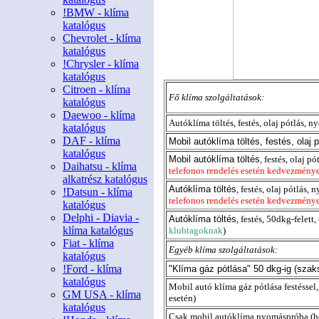
!BMW - klíma
katalógus
Chevrolet - klíma
katalógus
!Chrysler - klíma
katalógus
Citroen - klíma
Fő klíma szolgáltatások:
katalógus
Daewoo - klíma
Autóklíma töltés, festés, olaj pótlás, 
katalógus
DAF - klíma
Mobil autóklíma töltés, festés, olaj
katalógus
Mobil autóklíma töltés
, festés, olaj 
Daihatsu - klíma
telefonos rendelés esetén kedvezmény
alkatrész katalógus
Autóklíma töltés
, festés, olaj pótlá
!Datsun - klíma
telefonos rendelés esetén kedvezmény
katalógus
Delphi - Diavia -
Autóklíma töltés
, festés, 50dkg-felett
klíma katalógus
klubtagoknak
)
Fiat - klíma
Egyéb klíma szolgáltatások:
katalógus
!Ford - klíma
"Klíma gáz pótlása" 50 dkg-ig (sza
katalógus
Mobil autó klíma gáz pótlása festéssel,
GM USA - klíma
esetén)
katalógus
Csak mobil autóklíma nyomáspróba (he