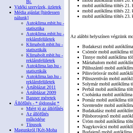
mobil autóklíma töltés 20. 
Bt.
mobil autóklíma töltés 21. 
Vidéki szervízek, üzletek
mobil autóklíma töltés 22. 
Média ajánlat [hirdessen
mobil autóklíma töltés 23. 
nálunk]
Autoklima.mbit.hu -
statisztika
Autoklima.mbit.hu -
Az alábbi helyszínen végzünk mob
reklámfelületek
Klimabolt.mbit.hu -
Budakeszi mobil autóklíma 
statisztikák
Csömör mobil autóklíma tö
Klimabolt.mbit.hu -
Tinnye mobil autóklíma töl
reklámfelületek
Máriahalom mobil autóklím
Autoklima.lap.hu -
Pililsszántó mobil autóklím
statisztikák
Pilisvörösvár mobil autóklí
Autoklima.lap.hu -
Pilisszentiván mobil autókl
reklámfelületek
Solymár mobil autóklíma tö
Ártáblázat 2011
Perbál mobil autóklíma tölt
Ártáblázat 2009
Csobánka mobil autóklíma 
Banner méretek
Pomáz mobil autóklíma töl
Állófűtés - * újdonság *
Szentendre mobil autóklíma
Miért jó az állófűtés
Budakalász mobil autóklíma
Az állófűtés
Pilisborosjenő mobil autókl
működése
Üröm mobil autóklíma tölt
Típusok
Nagykovácsi mobil autóklí
Magunkról [Két-Moha
Budajenő mobil autóklíma 