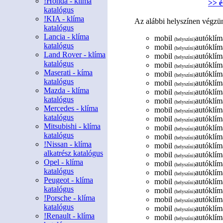
!Honda - klíma
>> é
katalógus
!KIA - klíma
Az alábbi helyszínen végzün
katalógus
Lancia - klíma
mobil
autóklím
(helyszíni)
katalógus
mobil
autóklíma
(helyszíni)
Land Rover - klíma
mobil
autóklíma
(helyszíni)
katalógus
mobil
autóklíma
(helyszíni)
Maserati - kíma
mobil
autóklíma
(helyszíni)
katalógus
mobil
autóklíma
(helyszíni)
Mazda - klíma
mobil
autóklíma
(helyszíni)
katalógus
mobil
autóklíma
(helyszíni)
Mercedes - klíma
mobil
autóklíma
(helyszíni)
katalógus
mobil
autóklíma
(helyszíni)
Mitsubishi - klíma
mobil
autóklíma
(helyszíni)
katalógus
mobil
autóklíma
(helyszíni)
!Nissan - klíma
mobil
autóklíma
(helyszíni)
alkatrész katalógus
mobil
autóklíma
(helyszíni)
Opel - klíma
mobil
autóklíma
(helyszíni)
katalógus
mobil
autóklíma
(helyszíni)
Peugeot - klíma
mobil
autóklíma
(helyszíni)
katalógus
mobil
autóklíma
(helyszíni)
!Porsche - klíma
mobil
autóklíma
(helyszíni)
katalógus
mobil
autóklíma
(helyszíni)
!Renault - klíma
mobil
autóklíma
(helyszíni)