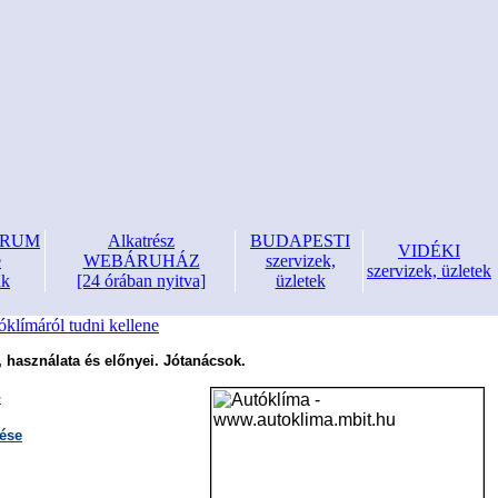
FÓRUM
Alkatrész
BUDAPESTI
VIDÉKI
e
WEBÁRUHÁZ
szervizek,
szervizek, üzletek
nk
[24 órában nyitva]
üzletek
óklímáról tudni kellene
 használata és előnyei. Jótanácsok.
e
dése