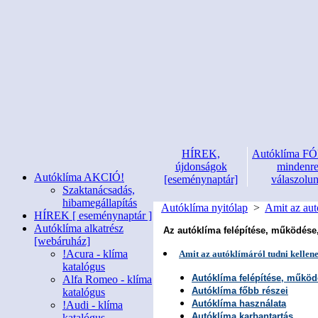
HÍREK,
Autóklíma 
újdonságok
mindenr
Autóklíma AKCIÓ!
[eseménynaptár]
válaszolu
Szaktanácsadás,
hibamegállapítás
Autóklíma nyitólap
>
Amit az aut
HÍREK [ eseménynaptár ]
Autóklíma alkatrész
Az autóklíma felépítése, működése,
[webáruház]
!Acura - klíma
Amit az autóklímáról tudni kellen
katalógus
Autóklíma felépítése, műkö
Alfa Romeo - klíma
Autóklíma főbb részei
katalógus
Autóklíma használata
!Audi - klíma
Autóklíma karbantartás
katalógus