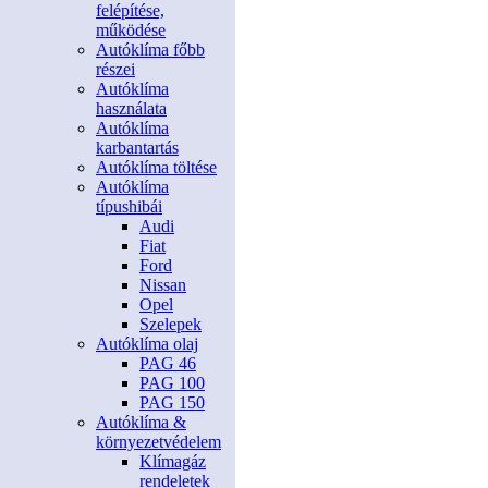
felépítése,
működése
Autóklíma főbb
részei
Autóklíma
használata
Autóklíma
karbantartás
Autóklíma töltése
Autóklíma
típushibái
Audi
Fiat
Ford
Nissan
Opel
Szelepek
Autóklíma olaj
PAG 46
PAG 100
PAG 150
Autóklíma &
környezetvédelem
Klímagáz
rendeletek