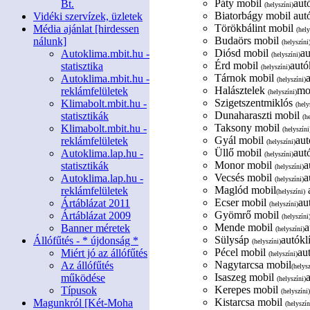
Páty mobil
aut
Bt.
(helyszíni)
Biatorbágy mobil autó
Vidéki szervízek, üzletek
Törökbálint mobil
Média ajánlat [hirdessen
(hely
Budaörs mobil
nálunk]
(helyszíni
Diósd mobil
au
Autoklima.mbit.hu -
(helyszíni)
Érd mobil
autó
statisztika
(helyszíni)
Tárnok mobil
Autoklima.mbit.hu -
(helyszíni)
Halásztelek
mob
reklámfelületek
(helyszíni)
Szigetszentmiklós
Klimabolt.mbit.hu -
(hely
Dunaharaszti mobil
statisztikák
(h
Taksony mobil
Klimabolt.mbit.hu -
(helyszíni
Gyál mobil
aut
reklámfelületek
(helyszíni)
Üllő mobil
aut
Autoklima.lap.hu -
(helyszíni)
Monor mobil
a
statisztikák
(helyszíni)
Vecsés mobil
a
Autoklima.lap.hu -
(helyszíni)
Maglód mobil
a
reklámfelületek
(helyszíni)
Ecser mobil
au
Ártáblázat 2011
(helyszíni)
Gyömrő mobil
Ártáblázat 2009
(helyszíni
Mende mobil
a
Banner méretek
(helyszíni)
Sülysáp
autókl
Állófűtés - * újdonság *
(helyszíni)
Pécel mobil
au
Miért jó az állófűtés
(helyszíni)
Nagytarcsa mobil
Az állófűtés
(helysz
Isaszeg mobil
működése
(helyszíni)
Kerepes mobil
Típusok
(helyszíni)
Kistarcsa mobil
Magunkról [Két-Moha
(helyszín