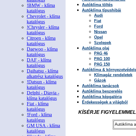
Autóklíma töltés
!BMW - klíma
Autóklíma típushibái
katalógus
Audi
Chevrolet - klíma
Fiat
katalógus
Ford
!Chrysler - klíma
Nissan
katalógus
Opel
Citroen - klíma
Szelepek
katalógus
Autóklíma olaj
Daewoo - klíma
PAG 46
katalógus
PAG 100
DAF - klíma
PAG 150
katalógus
Autóklíma & környezetvéde
Daihatsu - klíma
Klímagáz rendeletek
alkatrész katalógus
Gázok
!Datsun - klíma
Autóklíma tanácsok
katalógus
Autóklíma beszerelés
Delphi - Diavia -
Autóklíma képgaléria
klíma katalógus
Érdekességek a világból
Fiat - klíma
katalógus
KÍSÉRJE FIGYELEMMEL
!Ford - klíma
katalógus
Autóklíma a
GM USA - klíma
katalógus