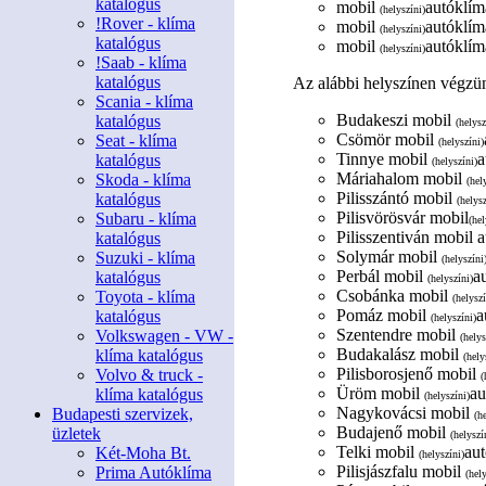
katalógus
mobil
autóklíma
(helyszíni)
!Rover - klíma
mobil
autóklíma
(helyszíni)
katalógus
mobil
autóklíma
(helyszíni)
!Saab - klíma
katalógus
Az alábbi helyszínen végzün
Scania - klíma
Budakeszi mobil
katalógus
(helysz
Csömör mobil
Seat - klíma
(helyszíni)
Tinnye mobil
a
katalógus
(helyszíni)
Máriahalom mobil
Skoda - klíma
(hel
Pilisszántó mobil
katalógus
(helysz
Pilisvörösvár mobil
Subaru - klíma
(hel
Pilisszentiván mobil a
katalógus
Solymár mobil
Suzuki - klíma
(helyszíni
Perbál mobil
a
katalógus
(helyszíni)
Csobánka mobil
Toyota - klíma
(helyszí
Pomáz mobil
a
katalógus
(helyszíni)
Szentendre mobil
Volkswagen - VW -
(helys
Budakalász mobil
klíma katalógus
(hely
Pilisborosjenő mobil
Volvo & truck -
(
Üröm mobil
au
klíma katalógus
(helyszíni)
Nagykovácsi mobil
Budapesti szervizek,
(h
Budajenő mobil
üzletek
(helyszí
Telki mobil
aut
Két-Moha Bt.
(helyszíni)
Pilisjászfalu mobil
Prima Autóklíma
(hel