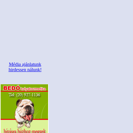
Média ajánlatunk
hirdessen nálunk!