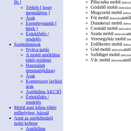
Piliscsaba mobil
Bt.]
(helyszí
Gödöllő mobil
Térkép [ hogy
(helyszíni)
Mogyoród mobil
megtaláljon ]
(helysz
Fót mobil
autók
Árak
(helyszíni)
Dunakeszi mobil
Eseménynaptár [
(helysz
Csomád mobil
hírek ]
(helyszíni)
Szada mobil
au
Érdeklődés /
(helyszíni)
Veresegyház mobil
rendelés
(he
Erdőkertes mobil
Szolgáltatások
(helys
Göd mobil
aut
Nyitva tartás
(helyszíni)
Sződliget mobil
A mobil autóklíma
(helyszín
Vác mobil
autó
töltés területei
(helyszíni)
Használati
útmutató(klíma)
Árak
Komresszor javítási
árak
Autóklíma AKCIÓ
Érdeklődés /
rendelés
Mobil autó klíma töltés
műhelyben, háznál
Amit az autóklímáról
tudni kellene
Autóklíma