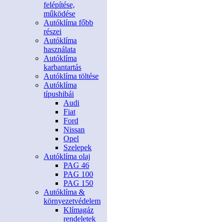
felépítése,
működése
Autóklíma főbb
részei
Autóklíma
használata
Autóklíma
karbantartás
Autóklíma töltése
Autóklíma
típushibái
Audi
Fiat
Ford
Nissan
Opel
Szelepek
Autóklíma olaj
PAG 46
PAG 100
PAG 150
Autóklíma &
környezetvédelem
Klímagáz
rendeletek