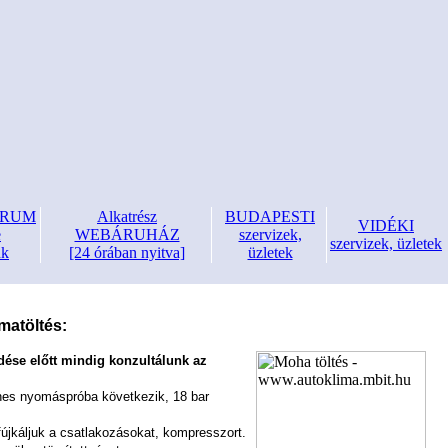
FÓRUM
Alkatrész
BUDAPESTI
VIDÉKI
e
WEBÁRUHÁZ
szervizek,
szervizek, üzletek
nk
[24 órában nyitva]
üzletek
ímatöltés:
dése előtt mindig konzultálunk az
nes nyomáspróba következik, 18 bar
fújkáljuk a csatlakozásokat, kompresszort.