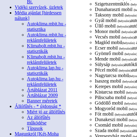
Bt.
Szigetszentmiklós
(hely
Vidéki szervízek, üzletek
Dunaharaszti mobil
(h
Média ajánlat [hirdessen
Taksony mobil
(helyszíni
nálunk]
Gyál mobil
aut
(helyszíni)
Autoklima.mbit.hu -
Üllő mobil
aut
(helyszíni)
statisztika
Monor mobil
a
(helyszíni)
Autoklima.mbit.hu -
Vecsés mobil
a
(helyszíni)
reklámfelületek
Maglód mobil
a
(helyszíni)
Klimabolt.mbit.hu -
Ecser mobil
au
(helyszíni)
statisztikák
Gyömrő mobil
(helyszíni
Klimabolt.mbit.hu -
Mende mobil
a
(helyszíni)
reklámfelületek
Sülysáp
autókl
(helyszíni)
Autoklima.lap.hu -
Pécel mobil
au
(helyszíni)
statisztikák
Nagytarcsa mobil
(helysz
Autoklima.lap.hu -
Isaszeg mobil
(helyszíni)
reklámfelületek
Kerepes mobil
(helyszíni)
Ártáblázat 2011
Kistarcsa mobil
(helyszín
Ártáblázat 2009
Piliscsaba mobil
(helyszí
Banner méretek
Gödöllő mobil
(helyszíni)
Állófűtés - * újdonság *
Mogyoród mobil
(helysz
Miért jó az állófűtés
Fót mobil
autók
(helyszíni)
Az állófűtés
Dunakeszi mobil
(helysz
működése
Csomád mobil
(helyszíni)
Típusok
Szada mobil
au
(helyszíni)
Magunkról [Két-Moha
Veresegyház mobil
(he