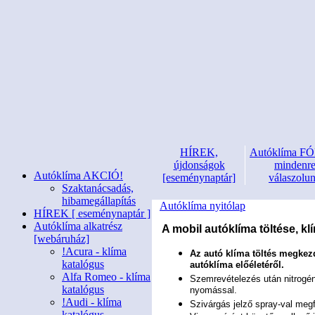
HÍREK,
Autóklíma 
újdonságok
mindenr
Autóklíma AKCIÓ!
[eseménynaptár]
válaszolu
Szaktanácsadás,
hibamegállapítás
Autóklíma nyitólap
HÍREK [ eseménynaptár ]
Autóklíma alkatrész
A mobil autóklíma töltése, kl
[webáruház]
!Acura - klíma
Az autó klíma töltés megkez
katalógus
autóklíma előéletéről.
Alfa Romeo - klíma
Szemrevételezés után nitrogé
katalógus
nyomással.
!Audi - klíma
Szivárgás jelző spray-val meg
katalógus