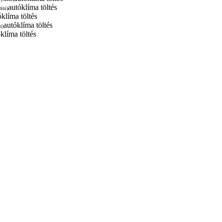
autóklíma töltés
zíni)
óklíma töltés
autóklíma töltés
i)
klíma töltés