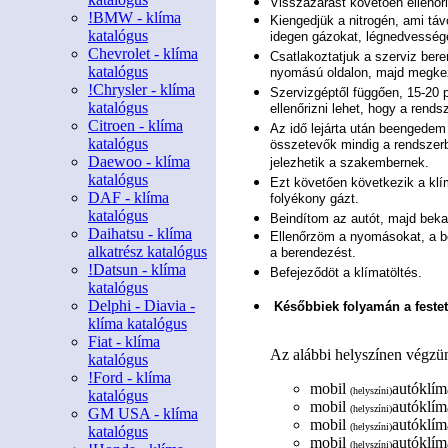
Visszazárást követően ellenőri
!BMW - klíma
Kiengedjük a nitrogén, ami tá
katalógus
idegen gázokat, légnedvesség
Chevrolet - klíma
Csatlakoztatjuk a szerviz ber
katalógus
nyomású oldalon, majd megke
!Chrysler - klíma
Szervizgéptől függően, 15-20 
katalógus
ellenőrizni lehet, hogy a rends
Citroen - klíma
Az idő lejárta után beengedem 
katalógus
összetevők mindig a rendszerb
Daewoo - klíma
jelezhetik a szakembernek.
katalógus
Ezt követően következik a klím
DAF - klíma
folyékony gázt.
katalógus
Beindítom az autót, majd beka
Daihatsu - klíma
Ellenőrzöm a nyomásokat, a be
alkatrész katalógus
a berendezést.
!Datsun - klíma
Befejeződöt a klímatöltés.
katalógus
Delphi - Diavia -
Későbbiek folyamán a festett
klíma katalógus
Fiat - klíma
Az alábbi helyszínen végzün
katalógus
!Ford - klíma
mobil
autóklím
(helyszíni)
katalógus
mobil
autóklíma
(helyszíni)
GM USA - klíma
mobil
autóklíma
(helyszíni)
katalógus
mobil
autóklíma
(helyszíni)