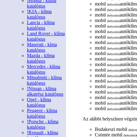
!Honda - klíma
mobil
autóklíma
(helyszíni)
katalógus
mobil
autóklíma
(helyszíni)
!KIA - klíma
mobil
autóklíma
(helyszíni)
katalógus
mobil
autóklíma
(helyszíni)
Lancia - klíma
mobil
autóklíma
(helyszíni)
katalógus
mobil
autóklíma
(helyszíni)
Land Rover - klíma
mobil
autóklíma
(helyszíni)
katalógus
mobil
autóklíma
(helyszíni)
Maserati - kíma
mobil
autóklíma
(helyszíni)
katalógus
mobil
autóklíma
(helyszíni)
Mazda - klíma
mobil
autóklíma
(helyszíni)
katalógus
mobil
autóklíma
(helyszíni)
Mercedes - klíma
mobil
autóklíma
(helyszíni)
katalógus
mobil
autóklíma
(helyszíni)
Mitsubishi - klíma
mobil
autóklíma
(helyszíni)
katalógus
mobil
autóklíma
(helyszíni)
!Nissan - klíma
mobil
autóklíma
(helyszíni)
alkatrész katalógus
mobil
autóklíma
(helyszíni)
Opel - klíma
mobil
autóklíma
(helyszíni)
katalógus
mobil
autóklíma
(helyszíni)
Peugeot - klíma
katalógus
Az alábbi helyszínen végzün
!Porsche - klíma
katalógus
Budakeszi mobil
(helysz
!Renault - klíma
Csömör mobil
(helyszíni)