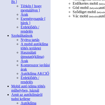
Bt.]
Erdőkertes mobil
(helys
Térkép [ hogy
Göd mobil
aut
(helyszíni)
megtaláljon ]
Sződliget mobil
(helyszín
Árak
Vác mobil
autó
(helyszíni)
Eseménynaptár [
hírek ]
Érdeklődés /
rendelés
Szolgáltatások
Nyitva tartás
A mobil autóklíma
töltés területei
Használati
útmutató(klíma)
Árak
Komresszor javítási
árak
Autóklíma AKCIÓ
Érdeklődés /
rendelés
Mobil autó klíma töltés
műhelyben, háznál
Amit az autóklímáról
tudni kellene
Autóklíma