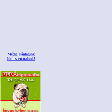
Média ajánlatunk
hirdessen nálunk!