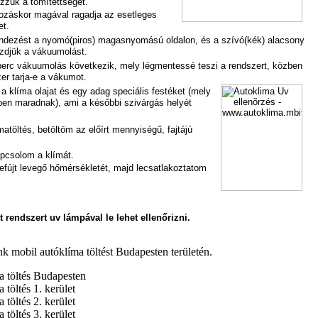
zzük a tömítettséget.
vozáskor magával ragadja az esetleges
et.
endezést a nyomó(piros) magasnyomású oldalon, és a szívó(kék) alacsony
zdjük a vákuumolást.
perc vákuumolás következik, mely légmentessé teszi a rendszert, közben
zer tarja-e a vákumot.
a klíma olajat és egy adag speciális festéket (mely
en maradnak), ami a későbbi szivárgás helyét
atöltés, betöltöm az előírt mennyiségű, fajtájú
pcsolom a klímát.
fújt levegő hőmérsékletét, majd lecsatlakoztatom
 rendszert uv lámpával le lehet ellenőrizni.
k mobil autóklíma töltést Budapesten területén.
a töltés Budapesten
 töltés 1. kerület
 töltés 2. kerület
 töltés 3. kerület