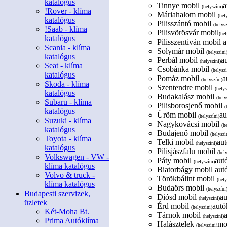
katalógus
Tinnye mobil
a
(helyszíni)
!Rover - klíma
Máriahalom mobil
(hel
katalógus
Pilisszántó mobil
(helysz
!Saab - klíma
Pilisvörösvár mobil
(hel
katalógus
Pilisszentiván mobil a
Scania - klíma
Solymár mobil
(helyszíni
katalógus
Perbál mobil
a
(helyszíni)
Seat - klíma
Csobánka mobil
(helyszí
katalógus
Pomáz mobil
a
(helyszíni)
Skoda - klíma
Szentendre mobil
(helys
katalógus
Budakalász mobil
(hely
Subaru - klíma
Pilisborosjenő mobil
(
katalógus
Üröm mobil
au
(helyszíni)
Suzuki - klíma
Nagykovácsi mobil
(h
katalógus
Budajenő mobil
(helyszí
Toyota - klíma
Telki mobil
aut
(helyszíni)
katalógus
Pilisjászfalu mobil
(hel
Volkswagen - VW -
Páty mobil
aut
(helyszíni)
klíma katalógus
Biatorbágy mobil autó
Volvo & truck -
Törökbálint mobil
(hely
klíma katalógus
Budaörs mobil
(helyszíni
Budapesti szervizek,
Diósd mobil
au
(helyszíni)
üzletek
Érd mobil
autó
(helyszíni)
Két-Moha Bt.
Tárnok mobil
(helyszíni)
Prima Autóklíma
Halásztelek
mob
(helyszíni)