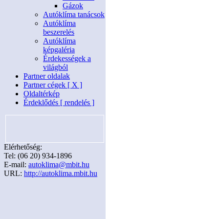
Gázok
Autóklíma tanácsok
Autóklíma
beszerelés
Autóklíma
képgaléria
Érdekességek a
világból
Partner oldalak
Partner cégek [ X ]
Oldaltérkép
Érdeklődés [ rendelés ]
Elérhetőség:
Tel: (06 20) 934-1896
E-mail:
autoklima@mbit.hu
URL:
http://autoklima.mbit.hu