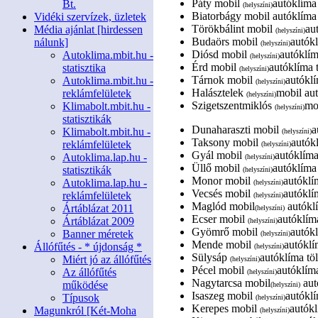
Páty mobil
autóklíma 
Bt.
(helyszíni)
Biatorbágy mobil autóklíma 
Vidéki szervízek, üzletek
Törökbálint mobil
au
Média ajánlat [hirdessen
(helyszíni)
Budaörs mobil
autókl
nálunk]
(helyszíni)
Diósd mobil
autóklím
Autoklima.mbit.hu -
(helyszíni)
Érd mobil
autóklíma t
statisztika
(helyszíni)
Tárnok mobil
autóklí
Autoklima.mbit.hu -
(helyszíni)
Halásztelek
mobil aut
reklámfelületek
(helyszíni)
Szigetszentmiklós
mob
Klimabolt.mbit.hu -
(helyszíni)
statisztikák
Dunaharaszti mobil
a
Klimabolt.mbit.hu -
(helyszíni)
Taksony mobil
autókl
reklámfelületek
(helyszíni)
Gyál mobil
autóklíma
Autoklima.lap.hu -
(helyszíni)
Üllő mobil
autóklíma 
statisztikák
(helyszíni)
Monor mobil
autóklí
Autoklima.lap.hu -
(helyszíni)
Vecsés mobil
autóklí
reklámfelületek
(helyszíni)
Maglód mobil
autóklí
Ártáblázat 2011
(helyszíni)
Ecser mobil
autóklíma
Ártáblázat 2009
(helyszíni)
Gyömrő mobil
autókl
Banner méretek
(helyszíni)
Mende mobil
autóklí
Állófűtés - * újdonság *
(helyszíni)
Sülysáp
autóklíma töl
Miért jó az állófűtés
(helyszíni)
Pécel mobil
autóklíma
Az állófűtés
(helyszíni)
Nagytarcsa mobil
aut
működése
(helyszíni)
Isaszeg mobil
autóklí
Típusok
(helyszíni)
Kerepes mobil
autókl
Magunkról [Két-Moha
(helyszíni)