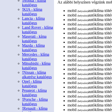
!Honda - klíma
Az alábbi helyszínen végzünk mobi
katalógus
!KIA - klíma
mobil
autóklíma tölt
(helyszíni)
katalógus
mobil
autóklíma töltés
(helyszíni)
Lancia - klíma
mobil
autóklíma töltés
(helyszíni)
katalógus
mobil
autóklíma töltés
(helyszíni)
Land Rover - klíma
mobil
autóklíma töltés
(helyszíni)
katalógus
mobil
autóklíma töltés
(helyszíni)
Maserati - kíma
mobil
autóklíma töltés
(helyszíni)
katalógus
mobil
autóklíma töltés
(helyszíni)
Mazda - klíma
mobil
autóklíma töltés
(helyszíni)
katalógus
mobil
autóklíma töltés
(helyszíni)
Mercedes - klíma
mobil
autóklíma tölté
(helyszíni)
katalógus
mobil
autóklíma tölté
(helyszíni)
Mitsubishi - klíma
mobil
autóklíma tölté
(helyszíni)
katalógus
mobil
autóklíma tölté
(helyszíni)
!Nissan - klíma
mobil
autóklíma tölté
(helyszíni)
alkatrész katalógus
mobil
autóklíma tölté
(helyszíni)
Opel - klíma
mobil
autóklíma tölté
(helyszíni)
katalógus
mobil
autóklíma tölté
(helyszíni)
Peugeot - klíma
mobil
autóklíma tölté
(helyszíni)
katalógus
mobil
autóklíma tölté
(helyszíni)
!Porsche - klíma
mobil
autóklíma tölté
(helyszíni)
katalógus
mobil
autóklíma tölté
(helyszíni)
!Renault - klíma
mobil
autóklíma tölté
(helyszíni)