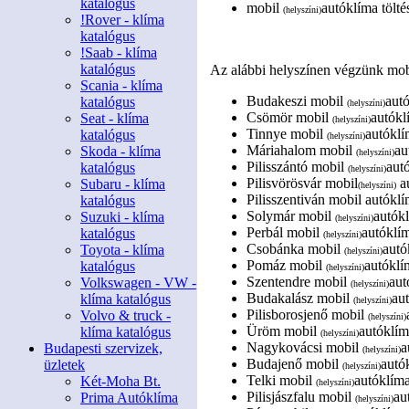
katalógus
mobil
autóklíma tölté
(helyszíni)
!Rover - klíma
katalógus
!Saab - klíma
katalógus
Az alábbi helyszínen végzünk mobi
Scania - klíma
Budakeszi mobil
autó
katalógus
(helyszíni)
Csömör mobil
autókl
Seat - klíma
(helyszíni)
Tinnye mobil
autóklí
katalógus
(helyszíni)
Máriahalom mobil
au
Skoda - klíma
(helyszíni)
Pilisszántó mobil
autó
katalógus
(helyszíni)
Pilisvörösvár mobil
au
Subaru - klíma
(helyszíni)
Pilisszentiván mobil autóklí
katalógus
Solymár mobil
autókl
Suzuki - klíma
(helyszíni)
Perbál mobil
autóklím
katalógus
(helyszíni)
Csobánka mobil
autó
Toyota - klíma
(helyszíni)
Pomáz mobil
autóklí
katalógus
(helyszíni)
Szentendre mobil
aut
Volkswagen - VW -
(helyszíni)
Budakalász mobil
aut
klíma katalógus
(helyszíni)
Pilisborosjenő mobil
Volvo & truck -
(helyszíni)
Üröm mobil
autóklím
klíma katalógus
(helyszíni)
Nagykovácsi mobil
a
Budapesti szervizek,
(helyszíni)
Budajenő mobil
autók
üzletek
(helyszíni)
Telki mobil
autóklíma
Két-Moha Bt.
(helyszíni)
Pilisjászfalu mobil
au
Prima Autóklíma
(helyszíni)