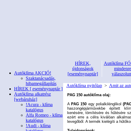
HÍREK,
Autóklíma 
újdonságok
mindenr
Autóklíma AKCIÓ!
[eseménynaptár]
válaszolu
Szaktanácsadás,
hibamegállapítás
Autóklíma nyitólap
>
Amit az aut
HÍREK [ eseménynaptár ]
Autóklíma alkatrész
PAG 150 autóklíma olaj:
[webáruház]
A
PAG 150
egy polialkilénglikol
(PA
!Acura - klíma
haszongépjárművekbe épített klím
katalógus
kenésére, tömítésére és hűtésére sz
Alfa Romeo - klíma
ezért erre a célra kiválóan alkalm
katalógus
levegőből. A termék kielégíti a hűtő
!Audi - klíma
katalógus
Tulajdonságok: