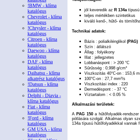
!BMW - klíma
jól keveredik az
R 134a
típusú
katalógus
teljes mértékben szintetikus
Chevrolet - klíma
kiváló kenő-, hűtő- és tömítőh
katalógus
!Chrysler - klíma
Technikai adatok:
katalógus
Citroen - klíma
Bázis : polialkilénglikol
(PAG)
katalógus
Szín : átlátszó
Daewoo - klíma
Állag : folyékony
katalógus
Illat : jellegzetes
DAF - klíma
Lobbanáspont : > 200 °C
katalógus
Sűrűsség : 0,998 g/cm³
Daihatsu - klíma
Viszkozitás 40°C-on : 153,6 
alkatrész katalógus
100°C-on : 27,7 mm²/s
!Datsun - klíma
Viszkozitási index : 220
Dermedéspont : - 37 °C
katalógus
Víztartalom : < 0.05 %
Delphi - Diavia -
klíma katalógus
Alkalmazási területek:
Fiat - klíma
katalógus
A
PAG 150
a hűtőfolyadék-rendszer 
!Ford - klíma
pótlására szolgál. Alkalmas olyan s
katalógus
134a típusú hűtőfolyadékkal vannak fe
GM USA - klíma
katalógus