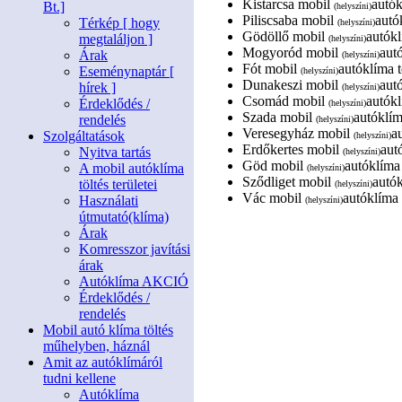
Kistarcsa mobil
autók
Bt.]
(helyszíni)
Piliscsaba mobil
autó
Térkép [ hogy
(helyszíni)
Gödöllő mobil
autókl
megtaláljon ]
(helyszíni)
Mogyoród mobil
autó
Árak
(helyszíni)
Fót mobil
autóklíma t
Eseménynaptár [
(helyszíni)
Dunakeszi mobil
autó
hírek ]
(helyszíni)
Csomád mobil
autókl
Érdeklődés /
(helyszíni)
Szada mobil
autóklím
rendelés
(helyszíni)
Veresegyház mobil
a
Szolgáltatások
(helyszíni)
Erdőkertes mobil
aut
Nyitva tartás
(helyszíni)
Göd mobil
autóklíma 
A mobil autóklíma
(helyszíni)
Sződliget mobil
autók
töltés területei
(helyszíni)
Vác mobil
autóklíma 
Használati
(helyszíni)
útmutató(klíma)
Árak
Komresszor javítási
árak
Autóklíma AKCIÓ
Érdeklődés /
rendelés
Mobil autó klíma töltés
műhelyben, háznál
Amit az autóklímáról
tudni kellene
Autóklíma