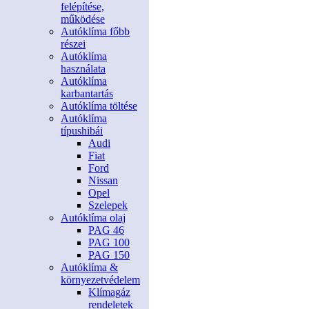
felépítése,
működése
Autóklíma főbb
részei
Autóklíma
használata
Autóklíma
karbantartás
Autóklíma töltése
Autóklíma
típushibái
Audi
Fiat
Ford
Nissan
Opel
Szelepek
Autóklíma olaj
PAG 46
PAG 100
PAG 150
Autóklíma &
környezetvédelem
Klímagáz
rendeletek